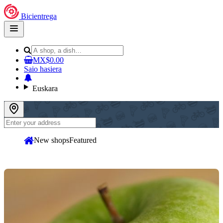
Bicientrega
Open
main
menu
MX$0.00
Saio hasiera
Euskara
New shops
Featured